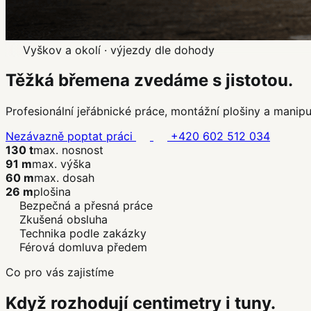
Vyškov a okolí · výjezdy dle dohody
Těžká břemena zvedáme
s jistotou.
Profesionální jeřábnické práce, montážní plošiny a manip
Nezávazně poptat práci
+420 602 512 034
130 t
max. nosnost
91 m
max. výška
60 m
max. dosah
26 m
plošina
Bezpečná a přesná práce
Zkušená obsluha
Technika podle zakázky
Férová domluva předem
Co pro vás zajistíme
Když rozhodují centimetry i tuny.