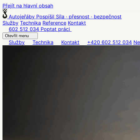
Přejít na hlavní obsah
Autojeřáby Pospíšil
Síla · přesnost · bezpečnost
Služby
Technika
Reference
Kontakt
602 512 034
Poptat práci
Otevřít menu
Služby
Technika
Kontakt
+420 602 512 034
Ne